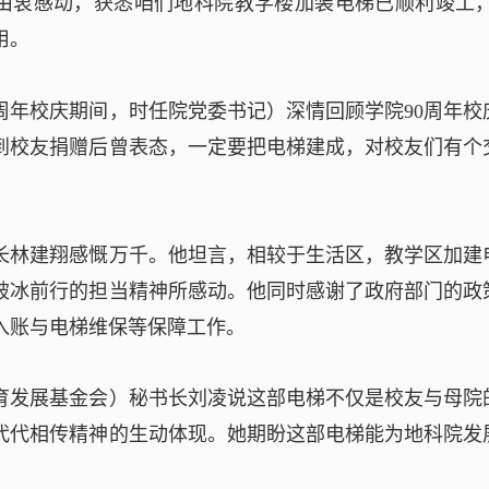
由衷感动，获悉咱们地科院教学楼加装电梯已顺利竣工
用。
0周年校庆期间，时任院党委书记）深情回顾学院90周年
到校友捐赠后曾表态，一定要把电梯建成，对校友们有个
长林建翔感慨万千。他坦言，相较于生活区，教学区加建
破冰前行的担当精神所感动。他同时感谢了政府部门的政
入账与电梯维保等保障工作。
育发展基金会）秘书长刘凌说这部电梯不仅是校友与母院
代代相传精神的生动体现。她期盼这部电梯能为地科院发