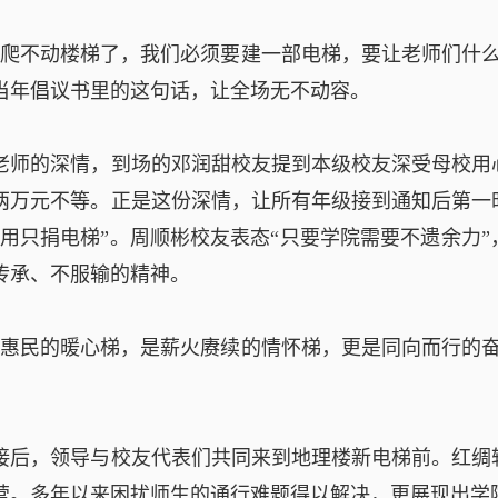
天爬不动楼梯了，我们必须要建一部电梯，要让老师们什
友当年倡议书里的这句话，让全场无不动容。
老师的深情，到场的邓润甜校友提到本级校友深受母校用
两万元不等。正是这份深情，让所有年级接到通知后第一
专用只捐电梯”。周顺彬校友表态“只要学院需要不遗余力
传承、不服输的精神。
民惠民的暖心梯，是薪火赓续的情怀梯，更是同向而行的
接后，领导与校友代表们共同来到地理楼新电梯前。红绸
营。多年以来困扰师生的通行难题得以解决，更展现出学