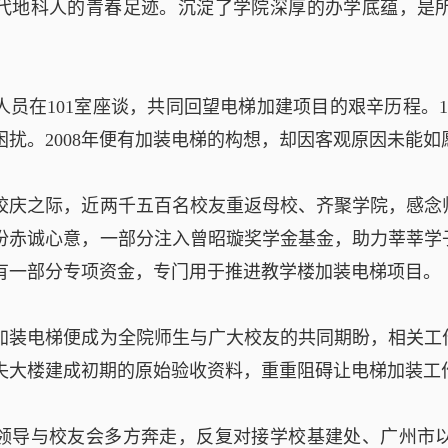
代地科人的青春足迹。沉淀了学院深厚的办学底蕴，是
人员在101室座谈，共同回望电梯加建项目的艰辛历程。1
困扰。2008年便有加装电梯的构想，却因客观原因未能如
校庆之际，近两千五百名校友重返母校、齐聚学院，感念
份赤诚心意，一部分注入曾昭璇奖学金基金，助力莘莘学
有一部分专项资金，专门用于推进教学楼加装电梯项目。
加装电梯便成为全院师生与广大校友的共同期盼，相关工
失大楼建成初期的原始验收资料，重重阻碍让电梯加装工
领导与校友会多方奔走，反复对接学校基建处、广州市